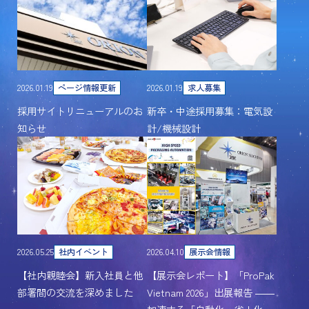
2026.01.19
ページ情報更新
2026.01.19
求人募集
採用サイトリニューアルのお
新卒・中途採用募集：電気設
知らせ
計/機械設計
2026.05.25
社内イベント
2026.04.10
展示会情報
【社内親睦会】新入社員と他
【展示会レポート】「ProPak
部署間の交流を深めました
Vietnam 2026」出展報告 ――