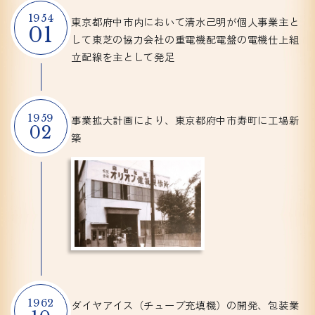
1954
東京都府中市内において清水己明が個人事業主と
01
して東芝の協力会社の重電機配電盤の電機仕上組
立配線を主として発足
1959
事業拡大計画により、
東京都府中市寿町に工場新
02
築
1962
ダイヤアイス（チューブ充填機）の開発、
包装業