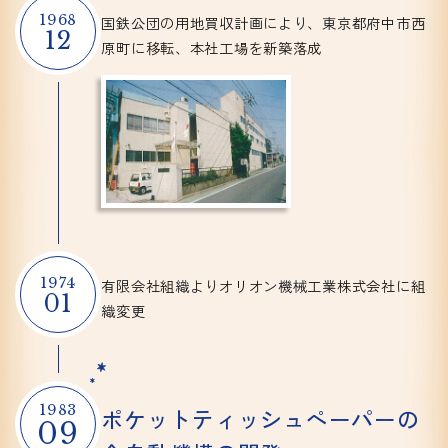
1968
国鉄公団の用地買収計画により、
東京都府中市西
12
原町に移転、
本社工場を新築落成
1974
有限会社組織よりオリオン
機械工業株式会社に組
01
織変更
1983
ポケット
ティッシュ
ペーパーの
09