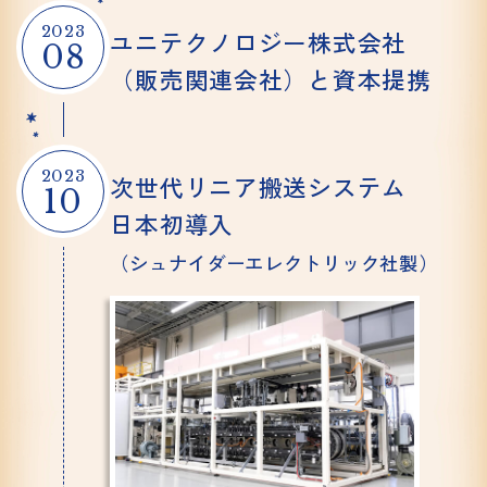
2023
ユニテクノロジー
株式会社
08
（販売関連会社）と
資本提携
2023
次世代リニア
搬送システム
10
日本初導入
（シュナイダー
エレクトリック社製）