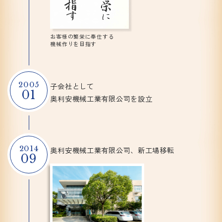
お客様の繁栄に奉仕する
機械作りを目指す
2005
子会社として
01
奥利安機械工業有限公司を設立
2014
奥利安機械工業有限公司、
新工場移転
09