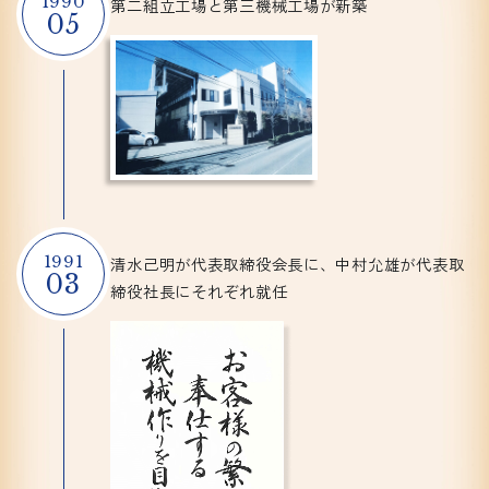
1990
第二組立工場と第三機械工場が新築
05
1991
清水己明が代表取締役会長に、
中村允雄が代表取
03
締役社長に
それぞれ就任