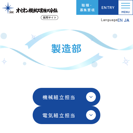
職種・
ENTRY
募集要項
EN
JA
Language
製造部
機械組立担当
電気組立担当